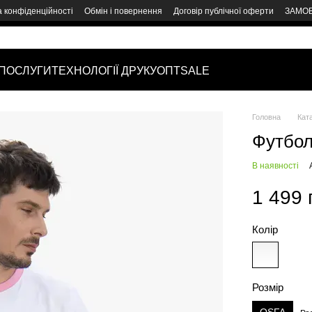
а конфіденційності
Обмін і повернення
Договір публічної оферти
ЗАМОВ
ПОСЛУГИ
ТЕХНОЛОГІЇ ДРУКУ
ОПТ
SALE
Головна
Кат
Футбол
В наявності
1 499 
Колір
Розмір