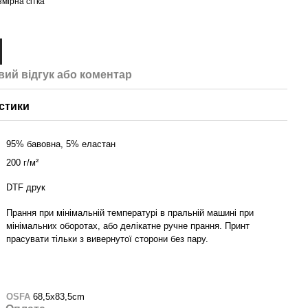
змірна сітка
вий відгук або коментар
стики
95% бавовна, 5% еластан
200 г/м²
DTF друк
Прання при мінімальній температурі в пральній машині при
мінімальних оборотах, або делікатне ручне прання. Принт
прасувати тільки з вивернутої сторони без пару.
OSFA
68,5x83,5cm