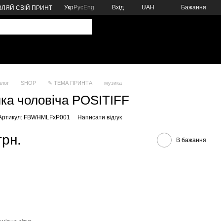
Укр
Рус
Eng
Вхід
UAH
Бажання
ЛЯЙ СВІЙ ПРИНТ
алог
SHOP
✎ ТЕМА ПРИНТА
музика
ка чоловіча POSITIFF
Артикул: FBWHMLFxP001
Написати відгук
грн.
В бажання