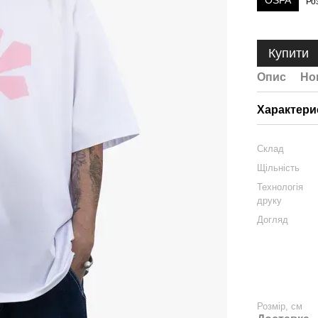
OSFA
Ро
Купити
Опис
Но
Характери
Склад
Щільність
Технологія
друку
Догляд
Розмір, см